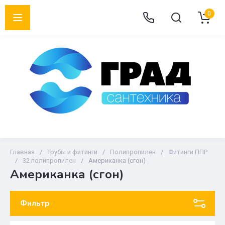
0
Главная
/
Трубы и фитинги
/
Полипропилен
/
Фитинги ППР
/
32 полипропилен
/
Американка (сгон)
Американка (сгон)
Фильтр