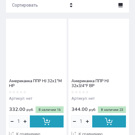
Сортировать
Цена - убывание
Цена - возрастание
Название - Я-А
Название - А-Я
Американка ППР HJ 32х1"M
Американка ППР HJ
НР
32х3/4"F ВР
Артикул:
нет
Артикул:
нет
332.00
344.00
руб.
руб.
В наличии
16
В наличии
23
К сравнению
К сравнению