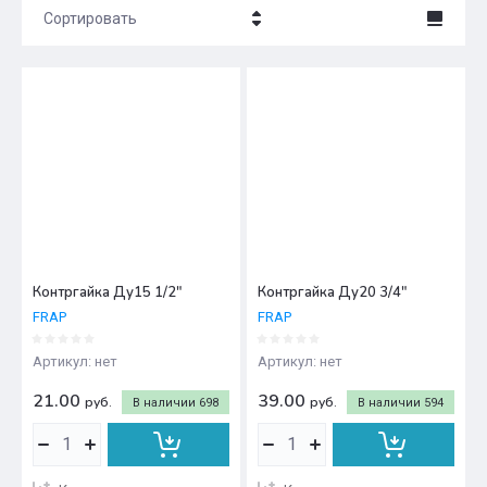
Сортировать
Цена - убывание
Цена - возрастание
Название - Я-А
Название - А-Я
Контргайка Ду15 1/2"
Контргайка Ду20 3/4"
FRAP
FRAP
Артикул:
нет
Артикул:
нет
21.00
39.00
руб.
руб.
В наличии
698
В наличии
594