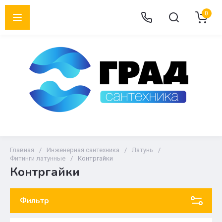
0
Главная
/
Инженерная сантехника
/
Латунь
/
Фитинги латунные
/
Контргайки
Контргайки
Фильтр