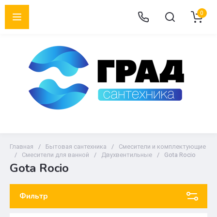
0
Главная
/
Бытовая сантехника
/
Смесители и комплектующие
/
Смесители для ванной
/
Двухвентильные
/
Gota Rocio
Gota Rocio
Фильтр