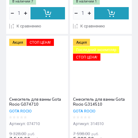
В наличии
7
В наличии
1
К сравнению
К сравнению
Акция
СТОП ЦЕНА!
Акция
Последний экземпляр
СТОП ЦЕНА!
Смеситель для ванны Gota
Смеситель для ванны Gota
Rocio G074710
Rocio G314510
GOTA ROCIO
GOTA ROCIO
Артикул:
074710
Артикул:
314510
9 328.00
7 598.00
руб.
руб.