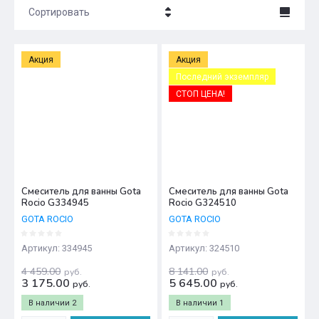
Сортировать
Цена - убывание
Акция
Акция
Цена - возрастание
Последний экземпляр
СТОП ЦЕНА!
Название - Я-А
Название - А-Я
Смеситель для ванны Gota
Смеситель для ванны Gota
Rocio G334945
Rocio G324510
GOTA ROCIO
GOTA ROCIO
Артикул:
334945
Артикул:
324510
4 459.00
8 141.00
руб.
руб.
3 175.00
5 645.00
руб.
руб.
В наличии
2
В наличии
1