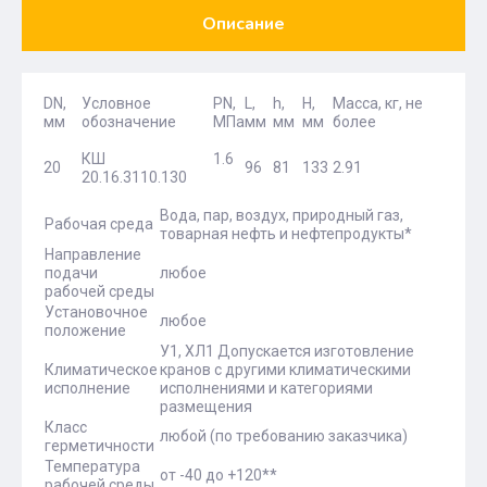
Описание
DN,
Условное
PN,
L,
h,
H,
Масса, кг, не
мм
обозначение
МПа
мм
мм
мм
более
КШ
1.6
20
96
81
133
2.91
20.16.3110.130
Вода, пар, воздух, природный газ,
Рабочая среда
товарная нефть и нефтепродукты*
Направление
подачи
любое
рабочей среды
Установочное
любое
положение
У1, ХЛ1 Допускается изготовление
Климатическое
кранов с другими климатическими
исполнение
исполнениями и категориями
размещения
Класс
любой (по требованию заказчика)
герметичности
Температура
от -40 до +120**
рабочей среды