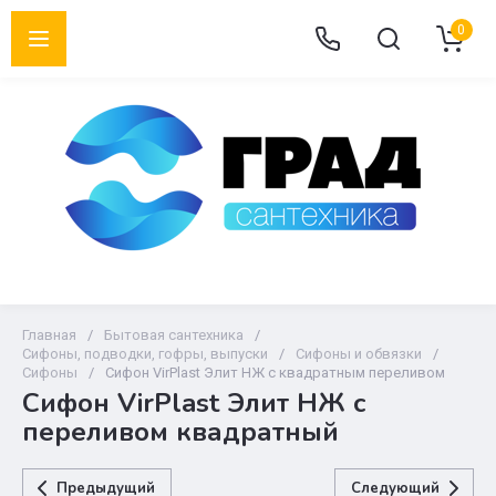
0
Главная
/
Бытовая сантехника
/
Сифоны, подводки, гофры, выпуски
/
Сифоны и обвязки
/
Сифоны
/
Сифон VirPlast Элит НЖ с квадратным переливом
Сифон VirPlast Элит НЖ с
переливом квадратный
Предыдущий
Следующий